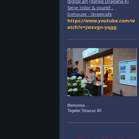
digital art
(danke Dragana K)
Serie 'color & sound' .
Icehouse - Streetcafe
https://www.youtube.com/w
atch?v=jwxvgn-yqgg
Memories...
Tegeler Strasse 40