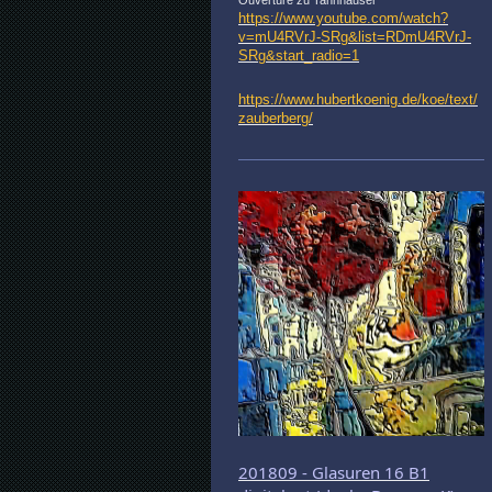
https://www.youtube.com/watch?
v=mU4RVrJ-SRg&list=RDmU4RVrJ-
SRg&start_radio=1
https://www.hubertkoenig.de/koe/text/
zauberberg/
201809 - Glasuren 16 B1