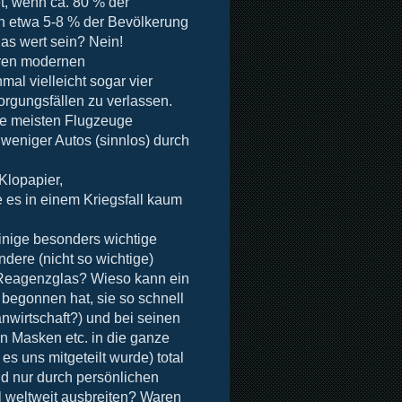
et, wenn ca. 80 % der
ch etwa 5-8 % der Bevölkerung
das wert sein? Nein!
eren modernen
mal vielleicht sogar vier
orgungsfällen
zu verlassen.
 die meisten Flugzeuge
weniger Autos (sinnlos) durch
Klopapier,
e es in einem Kriegsfall kaum
Einige besonders wichtige
dere (nicht so wichtige)
Reagenzglas? Wieso kann ein
 begonnen hat, sie so schnell
wirtschaft?) und bei seinen
n Masken etc. in die ganze
es uns mitgeteilt wurde) total
nd nur durch persönlichen
 weltweit ausbreiten? Waren