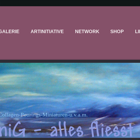
GALERIE
ARTINITIATIVE
NETWORK
SHOP
L
-Collagen-Pourings-Miniaturen-u.v.a.m.