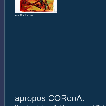
koe 98 - the man
apropos CORonA: