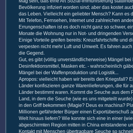
Mag sein, daß eine Art Sozial-Immunisierung stattfind
Bevölkerung infiziert worden sind; aber das kostet au
das Leben. Vielleicht ein geliebter Mensch? Kann es 
Mit Telefon, Fernsehen, Internet und zahlreichen and
Errungenschaften ist es doch nicht ganz so schwer, ein
Monate die Wohnung
nur in Not- und dringenden Vers
Einige Vorteile greifen bereits: Kreuzfahrtschiffe und
verpesten nicht mehr Luft und Umwelt. Es fahren auch 
die Gegend.
Gut, es gibt (völlig unverständlicherweise) Mängel bei 
Desinfektionsmittel, Masken etc. - wahrscheinlich gäb
Mängel bei der Waffenproduktion und Logistik...
Apropos: vielleicht haben wir bereits den Kriegsfall? 
Länder konfiszieren ganze Warenlieferungen, die für an
Länder bestimmt waren. Kommt die Seuche aus dem 
Land, in dem die Seuche (wie es uns mitgeteilt wurde)
in den Griff bekommen (Magie? Deus ex machina? Plan
Millionen gefährdeter Bürger einen Exportüberschuß a
Welt hinaus liefern? Wie konnte sich eine in einer (wie 
abgeschirmten Region
mitten in China entstandene u
Kontakt mit Menschen übertragbare Seuche so schnell