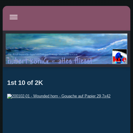
Öle-Acryl-Aquarelle-digital art-Collagen-Pourings-Miniaturen-u.v.a.m.
1st 10 of 2K