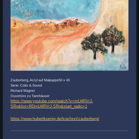
Zauberberg, Acryl auf Malpappe50 x 40
Serie: Color & Sound
Richard Wagner
Ouvertüre zu Tannhäuser
https://www.youtube.com/watch?v=mU4RVrJ-
SRg&list=RDmU4RVrJ-SRg&start_radio=1
https://www.hubertkoenig.de/koe/text/zauberberg/