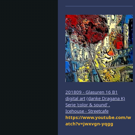
201809 - Glasuren 16 B1
digital art
(danke Dragana K)
Serie 'color & sound' .
Icehouse - Streetcafe
https://www.youtube.com/w
atch?v=jwxvgn-yqgg