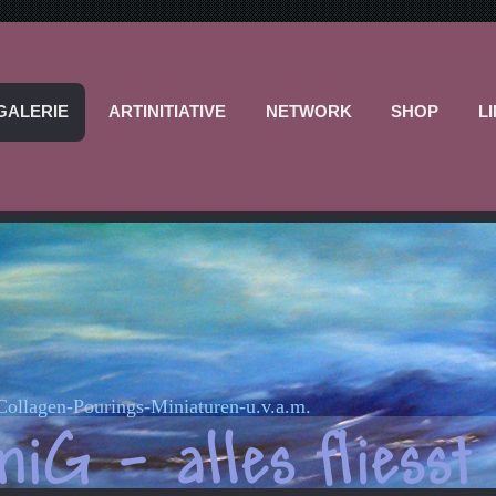
GALERIE
ARTINITIATIVE
NETWORK
SHOP
L
-Collagen-Pourings-Miniaturen-u.v.a.m.