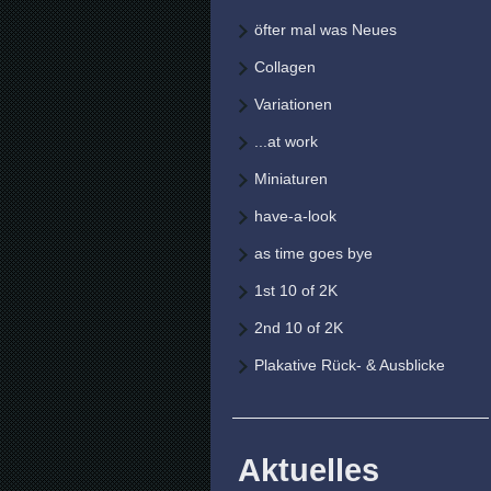
öfter mal was Neues
Collagen
Variationen
...at work
Miniaturen
have-a-look
as time goes bye
1st 10 of 2K
2nd 10 of 2K
Plakative Rück- & Ausblicke
Aktuelles