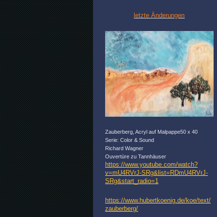
letzte Änderungen
Zauberberg, Acryl auf Malpappe50 x 40
Serie: Color & Sound
Richard Wagner
Ouvertüre zu Tannhäuser
https://www.youtube.com/watch?
v=mU4RVrJ-SRg&list=RDmU4RVrJ-
SRg&start_radio=1
https://www.hubertkoenig.de/koe/text/
zauberberg/