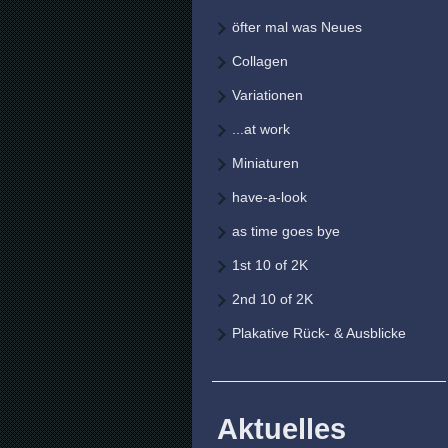
öfter mal was Neues
Collagen
Variationen
...at work
Miniaturen
have-a-look
as time goes bye
1st 10 of 2K
2nd 10 of 2K
Plakative Rück- & Ausblicke
Aktuelles