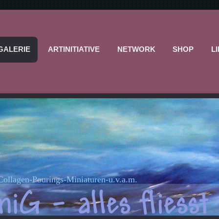
GALERIE
ARTINITIATIVE
NETWORK
SHOP
L
-Collagen-Pourings-Miniaturen-u.v.a.m.