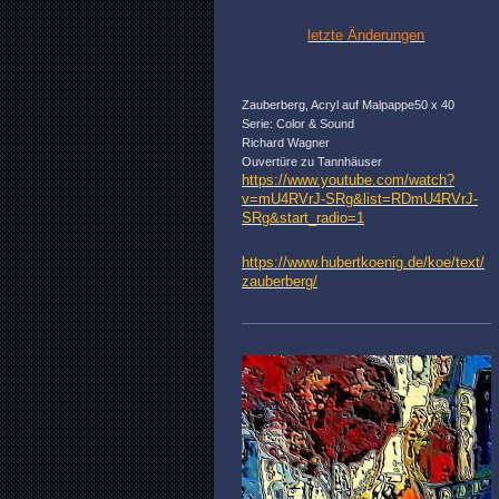
letzte Änderungen
Zauberberg, Acryl auf Malpappe50 x 40
Serie: Color & Sound
Richard Wagner
Ouvertüre zu Tannhäuser
https://www.youtube.com/watch?
v=mU4RVrJ-SRg&list=RDmU4RVrJ-
SRg&start_radio=1
https://www.hubertkoenig.de/koe/text/
zauberberg/