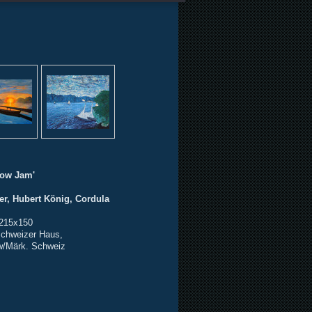
kow Jam'
er, Hubert König, Cordula
 215x150
Schweizer Haus,
w/Märk. Schweiz