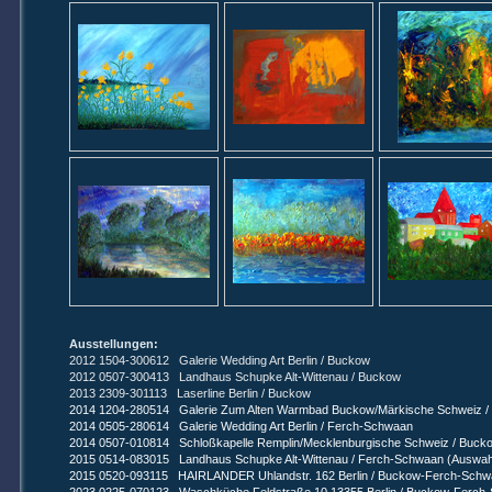
Ausstellungen:
2012 1504-300612 Galerie Wedding Art Berlin / Buckow
2012 0507-300413 Landhaus Schupke Alt-Wittenau / Buckow
2013 2309-301113 Laserline Berlin / Buckow
2014 1204-280514 Galerie Zum Alten Warmbad Buckow/Märkische Schweiz /
2014 0505-280614 Galerie Wedding Art Berlin / Ferch-Schwaan
2014 0507-010814 Schloßkapelle Remplin/Mecklenburgische Schweiz / Buc
2015 0514-083015 Landhaus Schupke Alt-Wittenau / Ferch-Schwaan (Auswah
2015 0520-093115 HAIRLANDER Uhlandstr. 162 Berlin / Buckow-Ferch-Schw