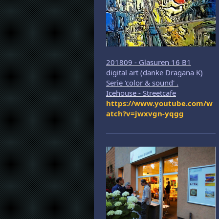
201809 - Glasuren 16 B1
digital art
(danke Dragana K)
Serie 'color & sound' .
Icehouse - Streetcafe
https://www.youtube.com/w
atch?v=jwxvgn-yqgg