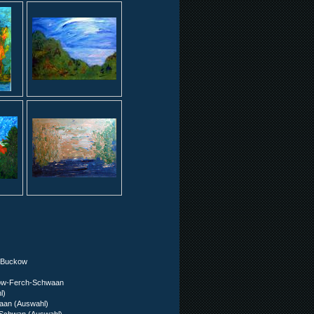
 Buckow
kow-Ferch-Schwaan
l)
aan (Auswahl)