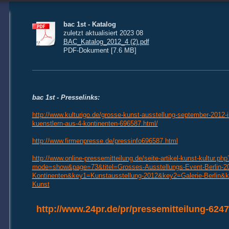
bac 1st - Katalog
zuletzt aktualisiert 2023 08
BAC_Katalog_2012_4 (2).pdf
PDF-Dokument [7.6 MB]
bac 1st - Presselinks:
http://www.kulturigo.de/grosse-kunst-ausstellung-september-2012-in
kuenstlern-aus-4-kontinenten-696587.html/
http://www.firmenpresse.de/pressinfo696587.html
http://www.online-pressemitteilung.de/seite-artikel-kunst-kultur.php
mode=show&page=73&titel=Grosses-Ausstellungs-Event-Berlin-201
Kontinenten&key1=Kunstausstellung-2012&key2=Galerie-Berlin&k
Kunst
http://www.24pr.de/pr/pressemitteilung-624