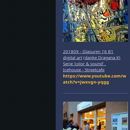
201809 - Glasuren 16 B1
digital art
(danke Dragana K)
Serie 'color & sound' .
Icehouse - Streetcafe
https://www.youtube.com/w
atch?v=jwxvgn-yqgg