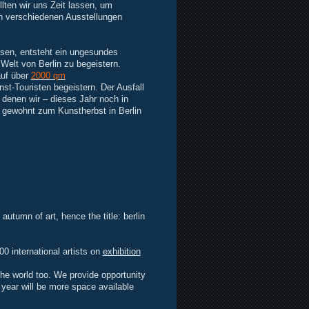
lten wir uns Zeit lassen, um
n verschiedenen Ausstellungen
ssen, entsteht ein ungesundes
 Welt von Berlin zu begeistern.
auf über
2000 qm
st-Touristen begeistern. Der Ausfall
 denen wir – dieses Jahr noch in
 gewohnt zum Kunstherbst in Berlin
utumn of art, hence the title: berlin
00 international artists on
exhibition
 the world too. We provide opportunity
t year will be more space available