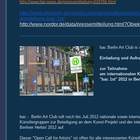
http://www.fair-news.de/pressemitteilung-624766.html
http://www.diversity-art-media.com/veranstaltung/news/
ausstellung-bac-1st/
http://www.nordpr.de/data/pressemitteilung.html?Obj
bac Berlin Art Club is 
Einladung und Aufr
zur Teilnahme
am internationalen K
"bac 1st" 2012 in Ber
bac - Berlin Art Club ruft noch bis Juli 2012 nationale sowie intern
Künstlergruppen zur Beteiligung an dem Kunst-Projekt und der inte
Berliner Herbst 2012 auf.
Dieser "Open Call for Artists" ist offen für alle interessierten Kü