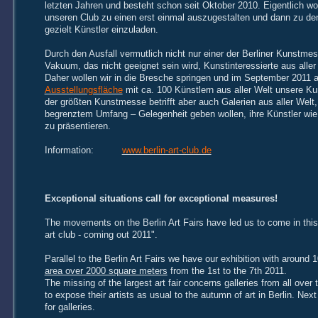
letzten Jahren und besteht schon seit Oktober 2010. Eigentlich wol
unseren Club zu einen erst einmal auszugestalten und dann zu de
gezielt Künstler einzuladen.
Durch den Ausfall vermutlich nicht nur einer der Berliner Kunstme
Vakuum, das nicht geeignet sein wird, Kunstinteressierte aus aller
Daher wollen wir in die Bresche springen und im September 2011 
Ausstellungsfläche
mit ca. 100 Künstlern aus aller Welt unsere Kun
der größten Kunstmesse betrifft aber auch Galerien aus aller Welt,
begrenztem Umfang – Gelegenheit geben wollen, ihre Künstler wie
zu präsentieren.
Information:
www.berlin-art-club.de
Exceptional situations call for exceptional measures!
The movements on the Berlin Art Fairs have led us to come in this a
art club - coming out 2011".
Parallel to the Berlin Art Fairs we have our exhibition with around 1
area over 2000 square meters
from the 1st to the 7th 2011.
The missing of the largest art fair concerns galleries from all over
to expose their artists as usual to the autumn of art in Berlin. Nex
for galleries.