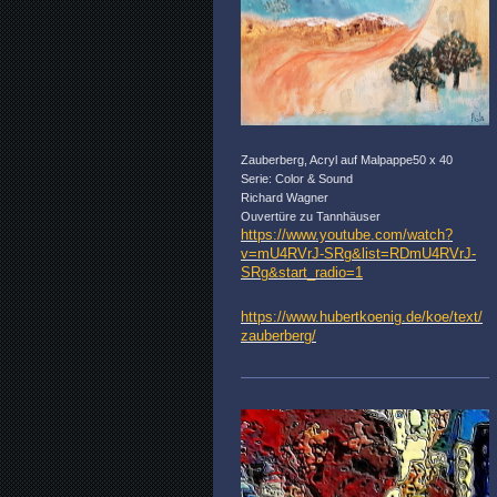
Zauberberg, Acryl auf Malpappe50 x 40
Serie: Color & Sound
Richard Wagner
Ouvertüre zu Tannhäuser
https://www.youtube.com/watch?
v=mU4RVrJ-SRg&list=RDmU4RVrJ-
SRg&start_radio=1
https://www.hubertkoenig.de/koe/text/
zauberberg/