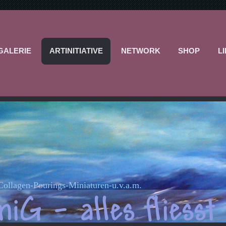
GALERIE
ARTINITIATIVE
NETWORK
SHOP
L
-Collagen-Pourings-Miniaturen-u.v.a.m.