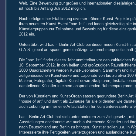
Welt. Eine Bewerbung zur großen und internationalen diesjährigen
ist noch bis Anfang Juli 2012 möglich.
Nach erfolgreicher Etablierung diverser früherer Kunst-Projekte prä
ihren neuesten Kunst-Event "bac 1st" und laden gleichzeitig alle i
Künstlergruppen zur Teilnahme und Bewerbung für diese einzigartig
2012 ein.
Unterstützt wird bac - Berlin Art Club bei dieser neuen Kunst-Initia
G.A.S. global art space, gemeinnützige Unternehmergesellschaft 
Die "bac 1st" findet dieses Jahr unmittelbar vor den zahlreichen 
10. September 2012, in den hellen und großzügigen Räumlichkeite
2000 Quadratmetern werden Kunst-Liebhabern, Sammlern und Kultu
zeitgenössischen Kunstwerke und Exponate von bis zu etwa 100 
Malerei, Fotografie, Digitale Kunst sowie Skulpturen, Installatione
darstellende Künstler in einem ansprechenden Rahmenprogramm pr
Der von Künstlern und Kunst-Organisatoren gegründete Berlin Art C
"house of art" und damit als Zuhause für alle bildenden wie darste
auch zukünftig immer eine Anlaufstation für Kunstinteressierte alle
bac - Berlin Art Club hat sich unter anderem zum Ziel gesetzt, mi
Ausstellungen anerkannte wie auch aufstrebende Künstler und ihr
nach Deutschland und Berlin zu bringen. Künstler sollen u.a. in Wo
Interessierte ihre Fertigkeiten weiterzugeben und ausländische Kün