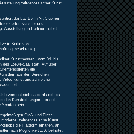
 Ausstellung zeitgenössischer Kunst
sentiert der bac
Berlin Art Club nun
nteressierten Künstler und
e Ausstellung im Berliner Herbst
tive in Berlin
von
(haftungsbeschränkt)
Berliner Kunstmessen, vom 04. bis
n des Loewe-Saal statt. Auf über
r-Interessierten die
Künstlern aus den Bereichen
n, Video-Kunst und zahlreiche
äsentiert.
lub versteht sich dabei als echtes
llenden Kunstrichtungen - er soll
r Sparten sein.
t regelmäßigen Groß- und Einzel-
e moderne, zeitgenössische Kunst
rkshops die Plattform erhalten, an
stler nach Möglichkeit z.B. befristet