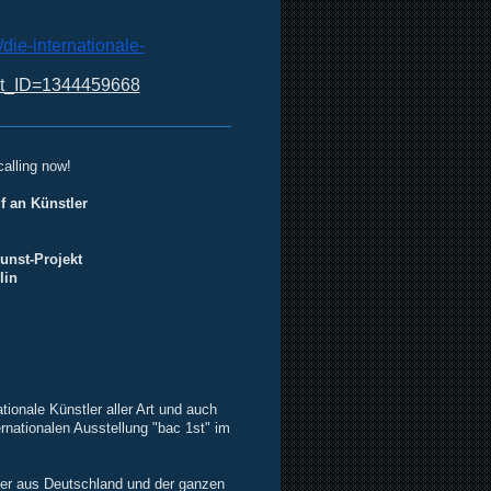
die-internationale-
ekt_ID=1344459668
calling now!
uf
an Künstler
unst-Projekt
lin
ationale Künstler aller Art und auch
rnationalen Ausstellung "bac 1st" im
nstler aus Deutschland und der ganzen