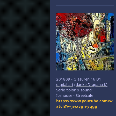
201809 - Glasuren 16 B1
digital art
(danke Dragana K)
Serie 'color & sound' .
Icehouse - Streetcafe
https://www.youtube.com/w
atch?v=jwxvgn-yqgg