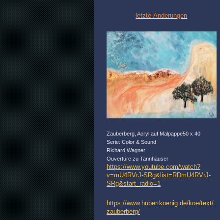
letzte Änderungen
Zauberberg, Acryl auf Malpappe50 x 40
Serie: Color & Sound
Richard Wagner
Ouvertüre zu Tannhäuser
https://www.youtube.com/watch?
v=mU4RVrJ-SRg&list=RDmU4RVrJ-
SRg&start_radio=1
https://www.hubertkoenig.de/koe/text/
zauberberg/