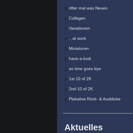
öfter mal was Neues
Collagen
Variationen
...at work
Miniaturen
have-a-look
as time goes bye
1st 10 of 2K
2nd 10 of 2K
Plakative Rück- & Ausblicke
Aktuelles