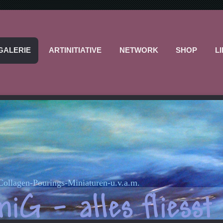
GALERIE
ARTINITIATIVE
NETWORK
SHOP
L
-Collagen-Pourings-Miniaturen-u.v.a.m.